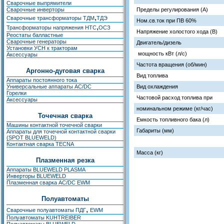
Сварочные выпрямители
Сварочные инверторы
Пределы регулирования (А)
,
Сварочные трансформаторы ТДМ
ТДЭ
Ном.св.ток при ПВ 60%
,
Трансформаторы напряжения НТС
ОСЗ
Напряжение холостого хода (В)
Реостаты балластные
Сварочные генераторы
Двигатель/дизель
Установки УСН к тракторам
мощность кВт (л/с)
Аксессуары
Частота вращения (об/мин)
Аргонно-дуговая сварка
Вид топлива
Аппараты постоянного тока
Универсальные аппараты AC/DC
Вид охлаждения
Горелки
Частовой расход топлива при
Аксессуары
номинальном режиме (кг/час)
Точечная сварка
Емкость топливного бака (л)
Машины контактной точечной сварки
Габариты (мм)
Аппараты для точечной контактной сварки
(SPOT BLUEWELD)
Контактная сварка TECNA
Масса (кг)
Плазменная резка
Аппараты BLUEWELD PLASMA
Инверторы BLUEWELD
Плазменная сварка AC/DC EWM
Полуавтоматы
,
Сварочные полуавтоматы ПДГ
EWM
Полуавтоматы KUHTREIBER