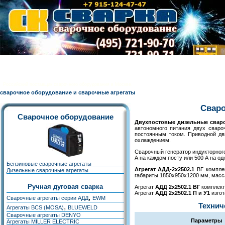
Российский поставщик сварочного оборудования в Москве.
сварочное оборудование и сварочные агрегаты
Сваро
Сварочное оборудование
Двухпостовые дизельные сваро
автономного питания двух сваро
постоянным током. Приводной дви
охлаждением.
Сварочный генератор индукторног
А на каждом посту или 500 А на од
Бензиновые сварочные агрегаты
Агрегат АДД-2х2502.1
ВГ комплек
Дизельные сварочные агрегаты
габариты 1850х950х1200 мм, масса
Ручная дуговая сварка
Агрегат
АДД 2х2502.1 ВГ
комплект
Агрегат
АДД 2х2502.1 П и У1
изгот
,
Сварочные агрегаты серии АДД
EWM
Технич
,
Агрегаты BCS (MOSA)
BLUEWELD
Сварочные агрегаты DENYO
Параметры
Агрегаты MILLER ELECTRIC