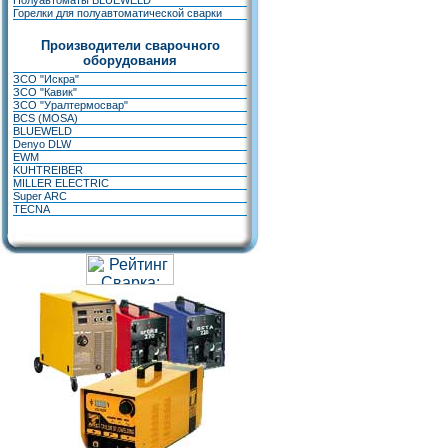
Полуавтоматы BLUEWELD
Горелки для полуавтоматической сварки
Производители сварочного
оборудования
ЗСО "Искра"
ЗСО "Кавик"
ЗСО "Уралтермосвар"
BCS (MOSA)
BLUEWELD
Denyo DLW
EWM
KUHTREIBER
MILLER ELECTRIC
Super ARC
TECNA